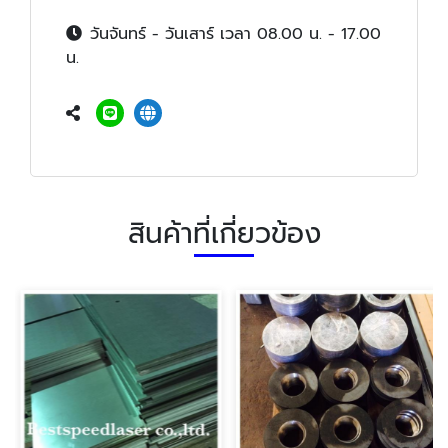
วันจันทร์ - วันเสาร์ เวลา 08.00 น. - 17.00
น.
สินค้าที่เกี่ยวข้อง