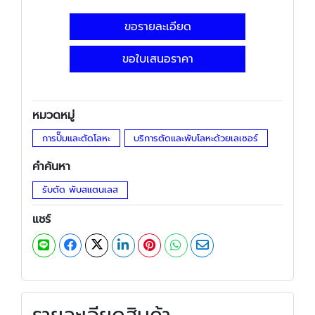
ขอรายละเอียด
ขอใบเสนอราคา
หมวดหมู่
การปั๊มและตัดโลหะ
บริการตัดและพับโลหะด้วยเลเซอร์
คำค้นหา
รับตัด พับสแตนเลส
แชร์