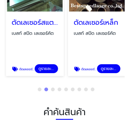
ตัดเลเซอร์สแตนเลส
ตัดเลเซอร์เหล็ก
เบสท์ สปีด เลเซอร์คัต
เบสท์ สปีด เลเซอร์คัต
ดูรายละเอียด
ดูรายละเอียด
ตัดเลเซอร์สแตนเลส
ตัดเลเซอร์เหล็ก
คำค้นสินค้า