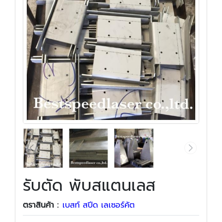
รับตัด พับสแตนเลส
ตราสินค้า :
เบสท์ สปีด เลเซอร์คัต