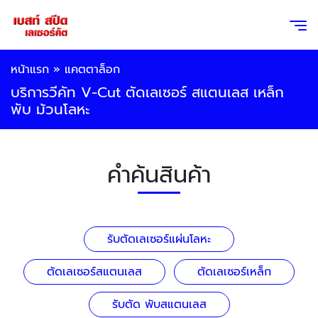
หน้าแรก
»
แคตตาล็อก
บริการวีคัท V-Cut ตัดเลเซอร์ สแตนเลส เหล็ก
พับ ม้วนโลหะ
คำค้นสินค้า
รับตัดเลเซอร์แผ่นโลหะ
ตัดเลเซอร์สแตนเลส
ตัดเลเซอร์เหล็ก
รับตัด พับสแตนเลส