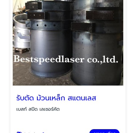
รับตัด ม้วนเหล็ก สแตนเลส
เบสท์ สปีด เลเซอร์คัต