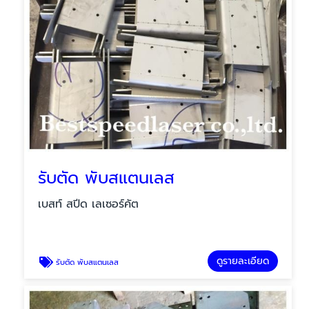
รับตัด พับสแตนเลส
เบสท์ สปีด เลเซอร์คัต
ดูรายละเอียด
รับตัด พับสแตนเลส