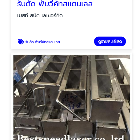
รับตัด พับวีคัทสแตนเลส
เบสท์ สปีด เลเซอร์คัต
ดูรายละเอียด
รับตัด พับวีคัทสแตนเลส