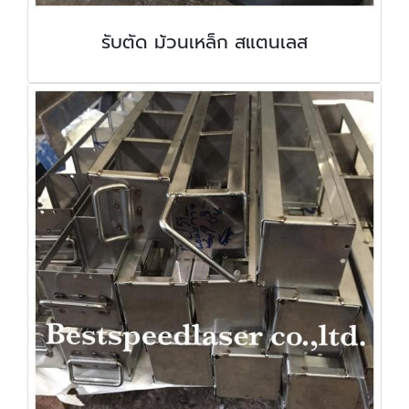
รับตัด ม้วนเหล็ก สแตนเลส