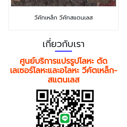
วีคัทเหล็ก วีคัทสแตนเลส
เกี่ยวกับเรา
ศูนย์บริการแปรรูปโลหะ ตัด
เลเซอร์โลหะและอโลหะ วีคัตเหล็ก-
สแตนเลส