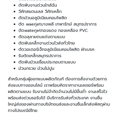
ตัดพับงานด่วนใกล้ฉัน
วีคัทสแตนเลส วีคัทเหล็ก
ตัดม้วนอลูมิเนียมคอมโพสิต
ตัด waerjetบางพลี เทพารักษ์ สมุทรปราการ
ตัดwaterjetทองแดง ทองเหลือง PVC
ตัดฉลุลายตบแต่งตามแบบ
ตัดพับเหล็กงานด่วนไวส่งทั่วไทย
ตัดวอเตอร์เจ็ทอลูมิเนียมคอมโพสิต ผ้าเบรค
รับตัดเหล็กสมุทรปราการ
ตัดพับม้วนเชื่อมประกอบตามแบบ
ม้วนกรวย ม้วนโม่ปูน
สำหรับกลุ่มผู้ออกแบบผลิตภัณฑ์ ต้องการสั่งงานด้วยการ
ส่งแบบทางออนไลน์ เราพร้อมคิดราคางานเลเซอร์พร้อม
ผลิตตามแบบ รับงานไม่จำกัดจำนวนไม่มีขั้นต่ำ งานเสร็จไว
พร้อมส่งด่วนรอรับได้ มีบริการรับส่งทั่วประเทศ งานชิ้น
ใหญ่ส่งของผ่านทางบริษัทขนส่งและงานชิ้นเล็กส่งพัสดุผ่าน
ทางไปรษณีย์ไทย