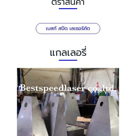
ตราสินค้า
เบสท์ สปีด เลเซอร์คัต
แกลเลอรี่