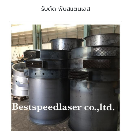
รับตัด พับสแตนเลส