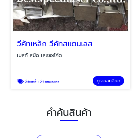
วีคัทเหล็ก วีคัทสแตนเลส
เบสท์ สปีด เลเซอร์คัต
ดูรายละเอียด
วีคัทเหล็ก วีคัทสแตนเลส
คำค้นสินค้า