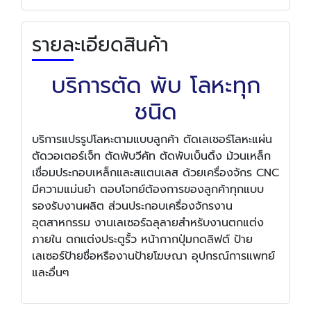
รายละเอียดสินค้า
บริการตัด พับ โลหะทุก
ชนิด
บริการแปรรูปโลหะตามแบบลูกค้า ตัดเลเซอร์โลหะแผ่น
ตัดวอเตอร์เจ็ท ตัดพับวีคัท ตัดพับเบ็นดิ้ง ม้วนเหล็ก
เชื่อมประกอบเหล็กและสแตนเลส ด้วยเครื่องจักร CNC
มีความแม่นยำ ตอบโจทย์ต้องการของลูกค้าทุกแบบ
รองรับงานผลิต ส่วนประกอบเครื่องจักรงาน
อุตสาหกรรม งานเลเซอร์ฉลุลายสำหรับงานตกแต่ง
ภายใน ตกแต่งประตูรั้ว หน้ากากปุ่มกดลิฟต์ ป้าย
เลเซอร์ป้ายชื่อหรืองานป้ายโฆษณา อุปกรณ์การแพทย์
และอื่นๆ