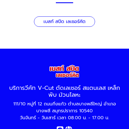
เบสท์ สปีด เลเซอร์คัต
บริการวีคัท V-Cut ตัดเลเซอร์ สแตนเลส เหล็ก
พับ ม้วนโลหะ
111/10 หมู่ที่ 12 ถนนกิ่งแก้ว ตำบลบางพลีใหญ่ อำเภอ
บางพลี สมุทรปราการ 10540
วันจันทร์ - วันเสาร์ เวลา 08.00 น. - 17.00 น.