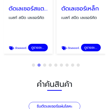
ตัดเลเซอร์สแตนเลส
ตัดเลเซอร์เหล็ก
เบสท์ สปีด เลเซอร์คัต
เบสท์ สปีด เลเซอร์คัต
ดูรายละเอียด
ดูรายละเอียด
ตัดเลเซอร์สแตนเลส
ตัดเลเซอร์เหล็ก
คำค้นสินค้า
รับตัดเลเซอร์แผ่นโลหะ