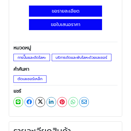
ขอรายละเอียด
ขอใบเสนอราคา
หมวดหมู่
การปั๊มและตัดโลหะ
บริการตัดและพับโลหะด้วยเลเซอร์
คำค้นหา
ตัดเลเซอร์เหล็ก
แชร์