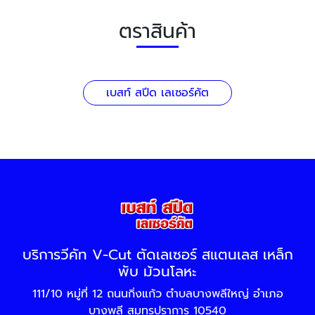
ตราสินค้า
เบสท์ สปีด เลเซอร์คัต
บริการวีคัท V-Cut ตัดเลเซอร์ สแตนเลส เหล็ก
พับ ม้วนโลหะ
111/10 หมู่ที่ 12 ถนนกิ่งแก้ว ตำบลบางพลีใหญ่ อำเภอ
บางพลี สมุทรปราการ 10540