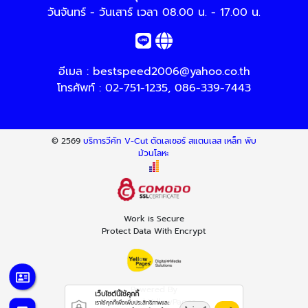
วันจันทร์ - วันเสาร์ เวลา 08.00 น. - 17.00 น.
อีเมล :
bestspeed2006@yahoo.co.th
โทรศัพท์ :
02-751-1235
,
086-339-7443
© 2569
บริการวีคัท V-Cut ตัดเลเซอร์ สแตนเลส เหล็ก พับ
ม้วนโลหะ
Work is Secure
Protect Data With Encrypt
Powered By
เว็บไซต์นี้ใช้คุกกี้
Thailand YellowPages
เราใช้คุกกี้เพื่อเพิ่มประสิทธิภาพและ