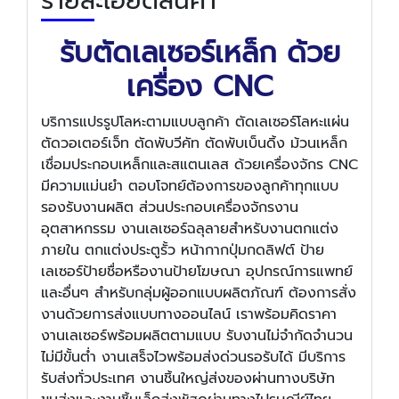
รายละเอียดสินค้า
รับตัดเลเซอร์เหล็ก ด้วย
เครื่อง CNC
บริการแปรรูปโลหะตามแบบลูกค้า ตัดเลเซอร์โลหะแผ่น
ตัดวอเตอร์เจ็ท ตัดพับวีคัท ตัดพับเบ็นดิ้ง ม้วนเหล็ก
เชื่อมประกอบเหล็กและสแตนเลส ด้วยเครื่องจักร CNC
มีความแม่นยำ ตอบโจทย์ต้องการของลูกค้าทุกแบบ
รองรับงานผลิต ส่วนประกอบเครื่องจักรงาน
อุตสาหกรรม งานเลเซอร์ฉลุลายสำหรับงานตกแต่ง
ภายใน ตกแต่งประตูรั้ว หน้ากากปุ่มกดลิฟต์ ป้าย
เลเซอร์ป้ายชื่อหรืองานป้ายโฆษณา อุปกรณ์การแพทย์
และอื่นๆ สำหรับกลุ่มผู้ออกแบบผลิตภัณฑ์ ต้องการสั่ง
งานด้วยการส่งแบบทางออนไลน์ เราพร้อมคิดราคา
งานเลเซอร์พร้อมผลิตตามแบบ รับงานไม่จำกัดจำนวน
ไม่มีขั้นต่ำ งานเสร็จไวพร้อมส่งด่วนรอรับได้ มีบริการ
รับส่งทั่วประเทศ งานชิ้นใหญ่ส่งของผ่านทางบริษัท