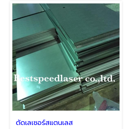
ตัดเลเซอร์สแตนเลส