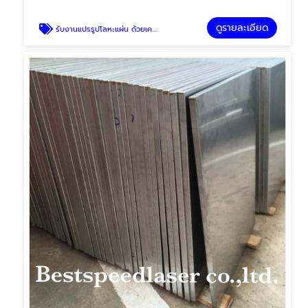
ดูรายละเอียด
รับงานแปรรูปโลหะแผ่น ด้วยเครื่อง CNC