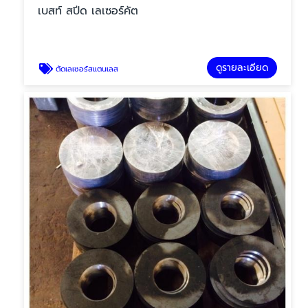
เบสท์ สปีด เลเซอร์คัต
ดูรายละเอียด
ตัดเลเซอร์สแตนเลส