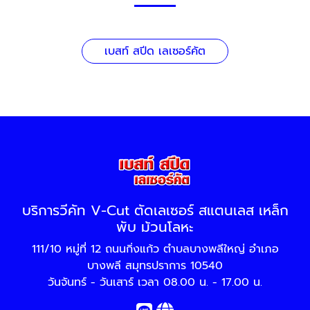
เบสท์ สปีด เลเซอร์คัต
บริการวีคัท V-Cut ตัดเลเซอร์ สแตนเลส เหล็ก
พับ ม้วนโลหะ
111/10 หมู่ที่ 12 ถนนกิ่งแก้ว ตำบลบางพลีใหญ่ อำเภอ
บางพลี สมุทรปราการ 10540
วันจันทร์ - วันเสาร์ เวลา 08.00 น. - 17.00 น.