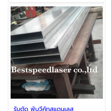
รับตัด พับวีคัทสแตนเลส