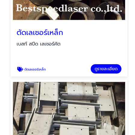
ตัดเลเซอร์เหล็ก
เบสท์ สปีด เลเซอร์คัต
ดูรายละเอียด
ตัดเลเซอร์เหล็ก