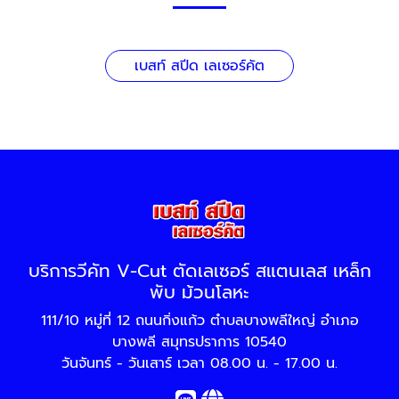
เบสท์ สปีด เลเซอร์คัต
บริการวีคัท V-Cut ตัดเลเซอร์ สแตนเลส เหล็ก
พับ ม้วนโลหะ
111/10 หมู่ที่ 12 ถนนกิ่งแก้ว ตำบลบางพลีใหญ่ อำเภอ
บางพลี สมุทรปราการ 10540
วันจันทร์ - วันเสาร์ เวลา 08.00 น. - 17.00 น.