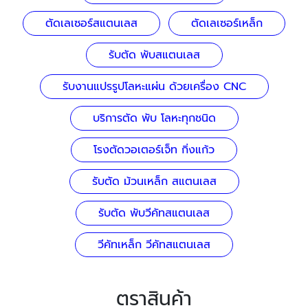
ตัดเลเซอร์สแตนเลส
ตัดเลเซอร์เหล็ก
รับตัด พับสแตนเลส
รับงานแปรรูปโลหะแผ่น ด้วยเครื่อง CNC
บริการตัด พับ โลหะทุกชนิด
โรงตัดวอเตอร์เจ็ท กิ่งแก้ว
รับตัด ม้วนเหล็ก สแตนเลส
รับตัด พับวีคัทสแตนเลส
วีคัทเหล็ก วีคัทสแตนเลส
ตราสินค้า