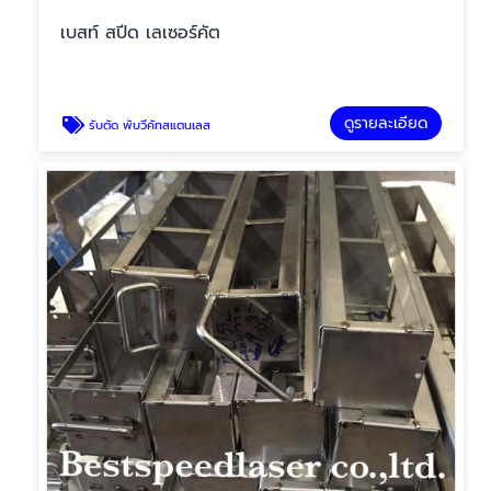
เบสท์ สปีด เลเซอร์คัต
ดูรายละเอียด
รับตัด พับวีคัทสแตนเลส