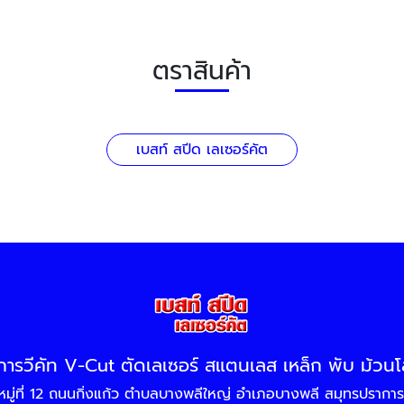
ตราสินค้า
เบสท์ สปีด เลเซอร์คัต
การวีคัท V-Cut ตัดเลเซอร์ สแตนเลส เหล็ก พับ ม้วน
หมู่ที่ 12 ถนนกิ่งแก้ว ตำบลบางพลีใหญ่ อำเภอบางพลี สมุทรปราก