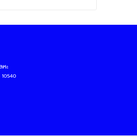
โลหะ
าร 10540